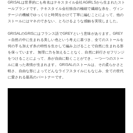
GRISALは世界的にも有名はテキスタイル会社AGIRLSから生まれたスト
ールブランドです。テキスタイル会社独自の極細で繊細な糸を、ヴィン
テージの機械でゆっくりと時間をかけて丁寧に編むことによって、他の
ストールにはマネのできない、とろけるような感触を実現しました。
GRISALのGRISにはフランス語でGREYという意味があります。GREY
＝自然の中に生まれる美しい色という考えに基づき、全てのストールを
何の手も加えず糸の特性を生かして編み上げることで自然に生まれる形
を保っています。 無理に力を加えることなく、自然に斜行させフリンジ
をつけることによって、糸が自由に動くことができ、一つ一つのストー
ルに違った表情が生まれます。 GRISALのストールは、その柔らかさと
軽さ、自由な形によってどんなライフスタイルにもなじみ、全ての世代
に愛される最高のパートナーです。