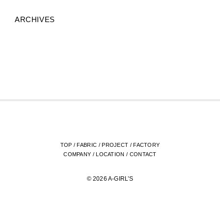
ARCHIVES
TOP
/
FABRIC
/
PROJECT
/
FACTORY
COMPANY
/
LOCATION
/
CONTACT
© 2026 A-GIRL’S